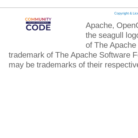
Copyright & Li
Apache, OpenO
the seagull lo
of The Apache 
trademark of The Apache Software Fo
may be trademarks of their respecti