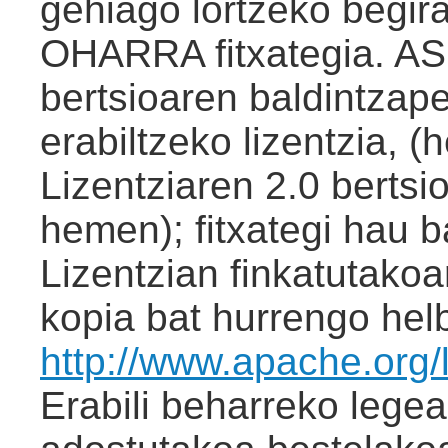
gehiago lortzeko begir
OHARRA fitxategia. AS
bertsioaren baldintzap
erabiltzeko lizentzia,
Lizentziaren 2.0 bertsio
hemen); fitxategi hau ba
Lizentzian finkatutakoa
kopia bat hurrengo helb
http://www.apache.org
Erabili beharreko legea