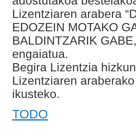
adostutakoa bestelakoa
Lizentziaren arabera 
EDOZEIN MOTAKO G
BALDINTZARIK GABE, 
engaiatua.
Begira Lizentzia hizkun
Lizentziaren araberak
ikusteko.
TODO