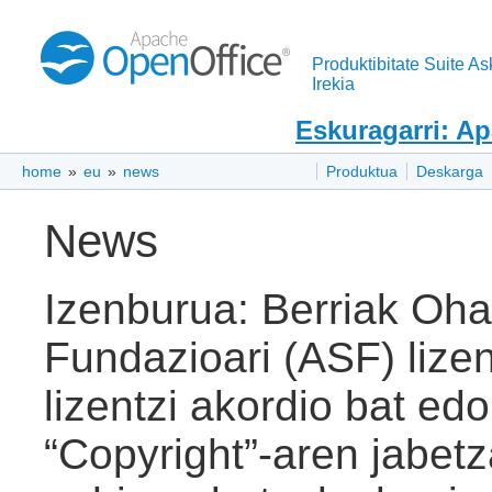
Produktibitate Suite As
Irekia
Eskuragarri: A
home
»
eu
»
news
Produktua
Deskarga
News
Izenburua: Berriak Oha
Fundazioari (ASF) lizen
lizentzi akordio bat ed
“Copyright”-aren jabetz