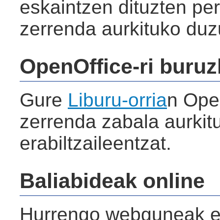
eskaintzen dituzten pe
zerrenda aurkituko duz
OpenOffice-ri buruz
Gure
Liburu-orria
n Open
zerrenda zabala aurkit
erabiltzaileentzat.
Baliabideak online
Hurrengo webguneak e