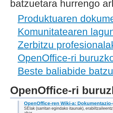
batzuetara hurrengo ar
Produktuaren dokume
Komunitatearen lagu
Zerbitzu profesionala
OpenOffice-ri buruzko
Beste baliabide batzu
OpenOffice-ri buru
OpenOffice-ren Wiki-a: Dokumentazio
SEIak (sarritan egindako itaunak), erabiltzaileentz
abar.