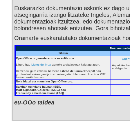
Euskarazko dokumentazio askorik ez dago un
atsegingarria izango litzateke Ingeles, Alema
dokumentazioak itzultzea, edo dokumentazio 
bolondresen ahotsak entzutea. Gora bihotza
Orainarte euskaratutako dokumentazioak ho
Dokumentazi
Titulua
OpenOffice.org erreferentzia eskuliburua
OpenOf
Liburu hau
Libros de linux
izeneko argitaletxeak kaleratu zuen.
Aspaldiko ber
erabilgarria.
Hemendik gure eskerrik beroena
Libros de Linux
ekoei pdf hau
guztiontzat eskuragarri jartzen uzteagatik. Liburuaren lizentzia PDF
bertan aurkituko duzu.
Nola idatzi eta maneiatu OpenOffice.org.
Sarritan egindako itaunak (SEI),
Maiz Egindako Galderak (MEG) edo
Frequently asked questions (FAQ)
eu-OOo taldea