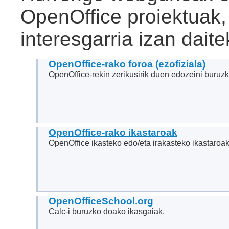
OpenOffice proiektuak, 
interesgarria izan dait
OpenOffice-rako foroa (ezofiziala)
OpenOffice-rekin zerikusirik duen edozeini buruz
OpenOffice-rako ikastaroak
OpenOffice ikasteko edo/eta irakasteko ikastaroak
OpenOfficeSchool.org
Calc-i buruzko doako ikasgaiak.