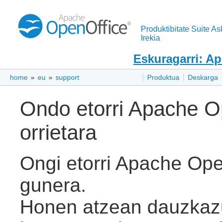
Produktibitate Suite As
Irekia
Eskuragarri: A
home
»
eu
»
support
Produktua
Deskarga
Ondo etorri Apache O
orrietara
Ongi etorri Apache Ope
gunera.
Honen atzean dauzkazu 