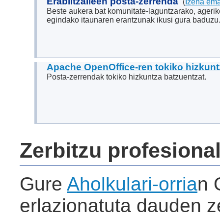
Erabiltzaileen posta-zerrenda
(
Izena em
Beste aukera bat komunitate-laguntzarako, ageri
egindako itaunaren erantzunak ikusi gura baduzu
Apache OpenOffice-ren tokiko hizkunt
Posta-zerrendak tokiko hizkuntza batzuentzat.
Zerbitzu profesiona
Gure
Aholkulari-orria
n 
erlazionatuta dauden z