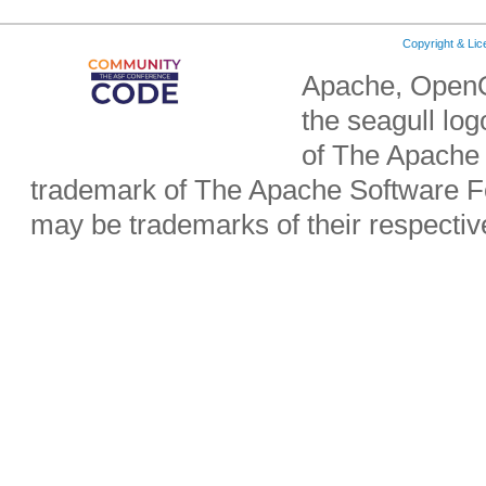
Copyright & Li
Apache, OpenO
the seagull lo
of The Apache 
trademark of The Apache Software Fo
may be trademarks of their respecti