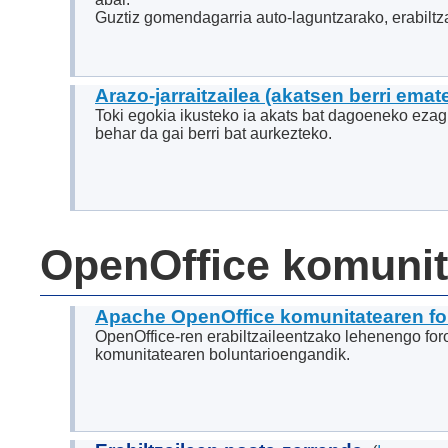
Guztiz gomendagarria auto-laguntzarako, erabiltzai
Arazo-jarraitzailea (akatsen berri emate
Toki egokia ikusteko ia akats bat dagoeneko ezag
behar da gai berri bat aurkezteko.
OpenOffice komunit
Apache OpenOffice komunitatearen fo
OpenOffice-ren erabiltzaileentzako lehenengo foro
komunitatearen boluntarioengandik.