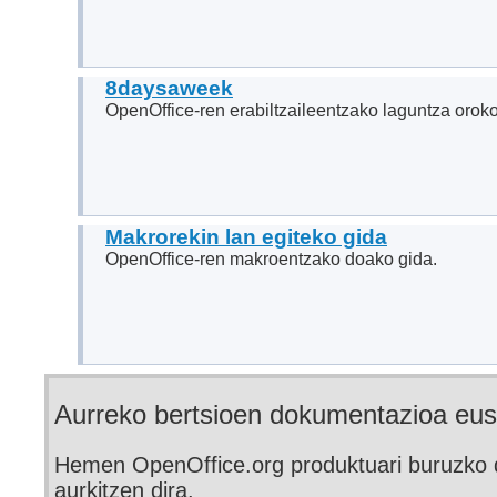
8daysaweek
OpenOffice-ren erabiltzaileentzako laguntza oroko
Makrorekin lan egiteko gida
OpenOffice-ren makroentzako doako gida.
Aurreko bertsioen dokumentazioa eu
Hemen OpenOffice.org produktuari buruzko 
aurkitzen dira.